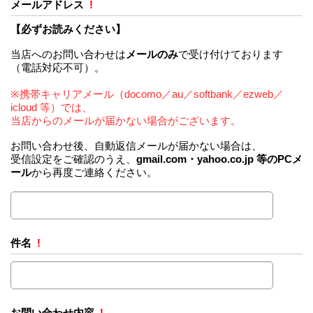
メールアドレス
!
【必ずお読みください】
当店へのお問い合わせは
メールのみ
で受け付けております
（電話対応不可）。
※携帯キャリアメール（docomo／au／softbank／ezweb／
icloud 等）では、
当店からのメールが届かない場合がございます。
お問い合わせ後、自動返信メールが届かない場合は、
受信設定をご確認のうえ、
gmail.com・yahoo.co.jp 等のPCメ
ール
から再度ご連絡ください。
件名
!
お問い合わせ内容
!