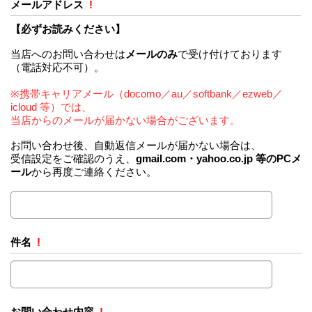
メールアドレス
!
【必ずお読みください】
当店へのお問い合わせは
メールのみ
で受け付けております
（電話対応不可）。
※携帯キャリアメール（docomo／au／softbank／ezweb／
icloud 等）では、
当店からのメールが届かない場合がございます。
お問い合わせ後、自動返信メールが届かない場合は、
受信設定をご確認のうえ、
gmail.com・yahoo.co.jp 等のPCメ
ール
から再度ご連絡ください。
件名
!
お問い合わせ内容
!