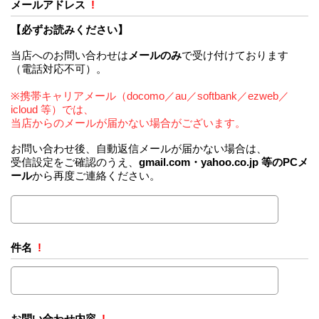
メールアドレス
!
【必ずお読みください】
当店へのお問い合わせは
メールのみ
で受け付けております
（電話対応不可）。
※携帯キャリアメール（docomo／au／softbank／ezweb／
icloud 等）では、
当店からのメールが届かない場合がございます。
お問い合わせ後、自動返信メールが届かない場合は、
受信設定をご確認のうえ、
gmail.com・yahoo.co.jp 等のPCメ
ール
から再度ご連絡ください。
件名
!
お問い合わせ内容
!