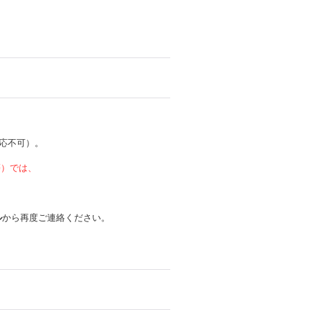
応不可）。
 等）では、
ル
から再度ご連絡ください。