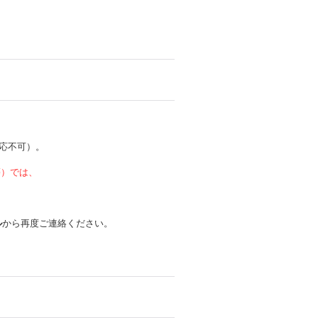
応不可）。
 等）では、
ル
から再度ご連絡ください。