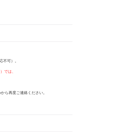
応不可）。
 等）では、
ル
から再度ご連絡ください。