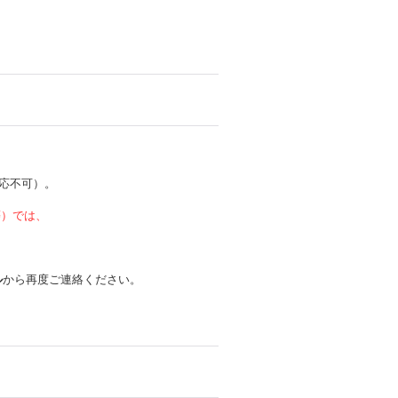
応不可）。
 等）では、
ル
から再度ご連絡ください。