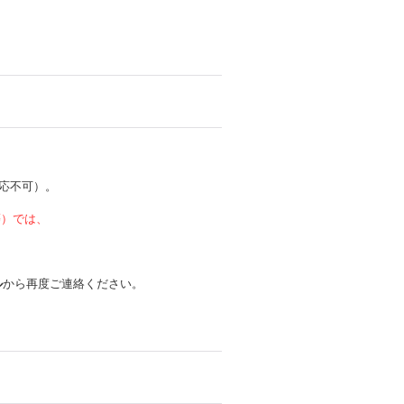
応不可）。
 等）では、
ル
から再度ご連絡ください。