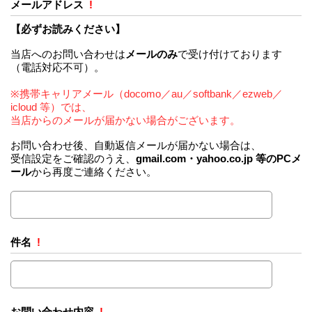
メールアドレス
!
【必ずお読みください】
当店へのお問い合わせは
メールのみ
で受け付けております
（電話対応不可）。
※携帯キャリアメール（docomo／au／softbank／ezweb／
icloud 等）では、
当店からのメールが届かない場合がございます。
お問い合わせ後、自動返信メールが届かない場合は、
受信設定をご確認のうえ、
gmail.com・yahoo.co.jp 等のPCメ
ール
から再度ご連絡ください。
件名
!
お問い合わせ内容
!