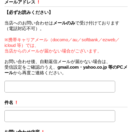
メールアドレス
!
【必ずお読みください】
当店へのお問い合わせは
メールのみ
で受け付けております
（電話対応不可）。
※携帯キャリアメール（docomo／au／softbank／ezweb／
icloud 等）では、
当店からのメールが届かない場合がございます。
お問い合わせ後、自動返信メールが届かない場合は、
受信設定をご確認のうえ、
gmail.com・yahoo.co.jp 等のPCメ
ール
から再度ご連絡ください。
件名
!
お問い合わせ内容
!