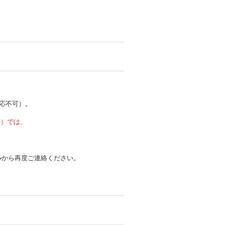
応不可）。
 等）では、
ル
から再度ご連絡ください。