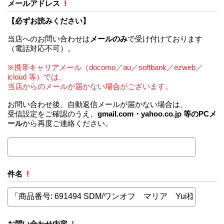
メールアドレス
!
【必ずお読みください】
当店へのお問い合わせは
メールのみ
で受け付けております
（電話対応不可）。
※携帯キャリアメール（docomo／au／softbank／ezweb／
icloud 等）では、
当店からのメールが届かない場合がございます。
お問い合わせ後、自動返信メールが届かない場合は、
受信設定をご確認のうえ、
gmail.com・yahoo.co.jp 等のPCメ
ール
から再度ご連絡ください。
件名
!
お問い合わせ内容
!