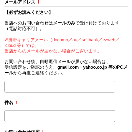
メールアドレス
!
【必ずお読みください】
当店へのお問い合わせは
メールのみ
で受け付けております
（電話対応不可）。
※携帯キャリアメール（docomo／au／softbank／ezweb／
icloud 等）では、
当店からのメールが届かない場合がございます。
お問い合わせ後、自動返信メールが届かない場合は、
受信設定をご確認のうえ、
gmail.com・yahoo.co.jp 等のPCメ
ール
から再度ご連絡ください。
件名
!
お問い合わせ内容
!