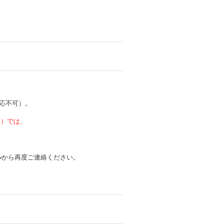
応不可）。
 等）では、
ル
から再度ご連絡ください。