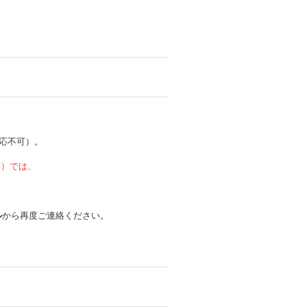
応不可）。
 等）では、
ル
から再度ご連絡ください。