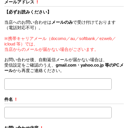
メールアドレス
!
【必ずお読みください】
当店へのお問い合わせは
メールのみ
で受け付けております
（電話対応不可）。
※携帯キャリアメール（docomo／au／softbank／ezweb／
icloud 等）では、
当店からのメールが届かない場合がございます。
お問い合わせ後、自動返信メールが届かない場合は、
受信設定をご確認のうえ、
gmail.com・yahoo.co.jp 等のPCメ
ール
から再度ご連絡ください。
件名
!
お問い合わせ内容
!