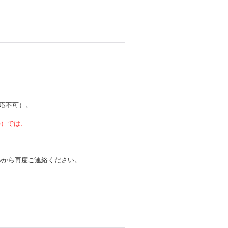
応不可）。
 等）では、
ル
から再度ご連絡ください。