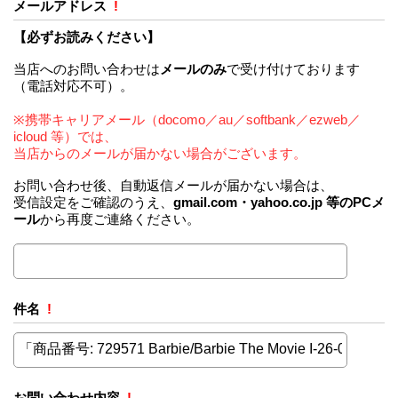
メールアドレス
!
【必ずお読みください】
当店へのお問い合わせは
メールのみ
で受け付けております
（電話対応不可）。
※携帯キャリアメール（docomo／au／softbank／ezweb／
icloud 等）では、
当店からのメールが届かない場合がございます。
お問い合わせ後、自動返信メールが届かない場合は、
受信設定をご確認のうえ、
gmail.com・yahoo.co.jp 等のPCメ
ール
から再度ご連絡ください。
件名
!
お問い合わせ内容
!