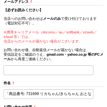
メールアドレス
!
【必ずお読みください】
当店へのお問い合わせは
メールのみ
で受け付けております
（電話対応不可）。
※携帯キャリアメール（docomo／au／softbank／ezweb／
icloud 等）では、
当店からのメールが届かない場合がございます。
お問い合わせ後、自動返信メールが届かない場合は、
受信設定をご確認のうえ、
gmail.com・yahoo.co.jp 等のPCメ
ール
から再度ご連絡ください。
件名
!
お問い合わせ内容
!