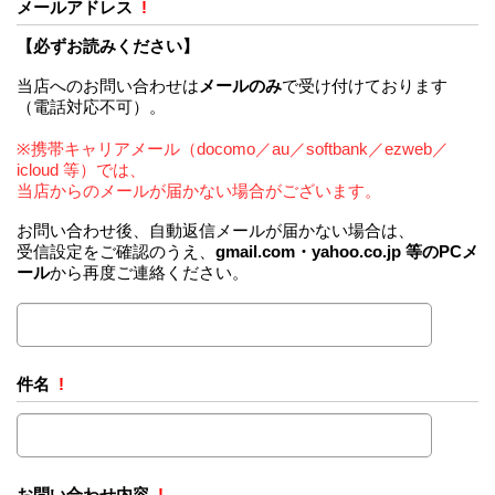
メールアドレス
!
【必ずお読みください】
当店へのお問い合わせは
メールのみ
で受け付けております
（電話対応不可）。
※携帯キャリアメール（docomo／au／softbank／ezweb／
icloud 等）では、
当店からのメールが届かない場合がございます。
お問い合わせ後、自動返信メールが届かない場合は、
受信設定をご確認のうえ、
gmail.com・yahoo.co.jp 等のPCメ
ール
から再度ご連絡ください。
件名
!
お問い合わせ内容
!