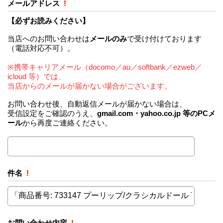
メールアドレス
!
【必ずお読みください】
当店へのお問い合わせは
メールのみ
で受け付けております
（電話対応不可）。
※携帯キャリアメール（docomo／au／softbank／ezweb／
icloud 等）では、
当店からのメールが届かない場合がございます。
お問い合わせ後、自動返信メールが届かない場合は、
受信設定をご確認のうえ、
gmail.com・yahoo.co.jp 等のPCメ
ール
から再度ご連絡ください。
件名
!
お問い合わせ内容
!