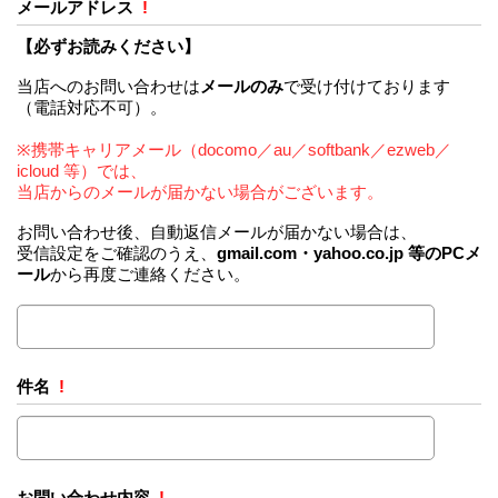
メールアドレス
!
【必ずお読みください】
当店へのお問い合わせは
メールのみ
で受け付けております
（電話対応不可）。
※携帯キャリアメール（docomo／au／softbank／ezweb／
icloud 等）では、
当店からのメールが届かない場合がございます。
お問い合わせ後、自動返信メールが届かない場合は、
受信設定をご確認のうえ、
gmail.com・yahoo.co.jp 等のPCメ
ール
から再度ご連絡ください。
件名
!
お問い合わせ内容
!