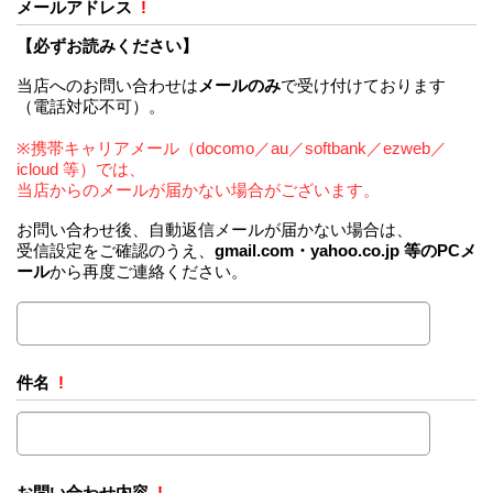
メールアドレス
!
【必ずお読みください】
当店へのお問い合わせは
メールのみ
で受け付けております
（電話対応不可）。
※携帯キャリアメール（docomo／au／softbank／ezweb／
icloud 等）では、
当店からのメールが届かない場合がございます。
お問い合わせ後、自動返信メールが届かない場合は、
受信設定をご確認のうえ、
gmail.com・yahoo.co.jp 等のPCメ
ール
から再度ご連絡ください。
件名
!
お問い合わせ内容
!