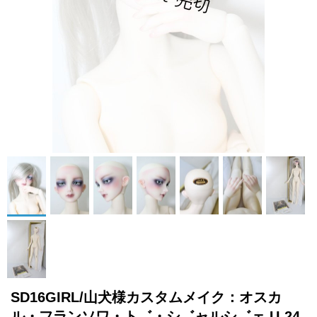
SD16GIRL/山犬様カスタムメイク：オスカ
ル・フランソワ・ト゛・シ゛ャルシ゛ェ U-24-