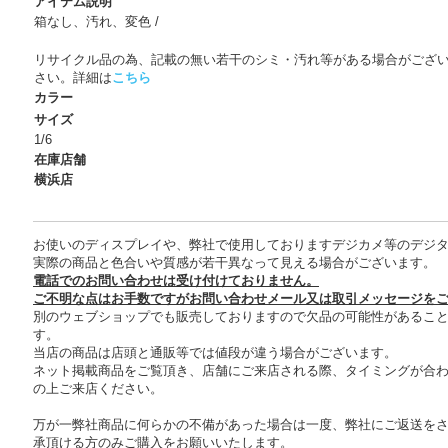
アイテム説明
箱なし、汚れ、変色 /
リサイクル品の為、記載の無い若干のシミ・汚れ等がある場合がござ
さい。詳細は
こちら
カラー
サイズ
1/6
在庫店舗
横浜店
お使いのディスプレイや、弊社で使用しておりますデジカメ等のデジ
実際の商品と色合いや質感が若干異なって見える場合がございます。
電話でのお問い合わせは受け付けておりません。
ご不明な点はお手数ですがお問い合わせメール又は取引メッセージを
別のウェブショップでも販売しておりますので欠品の可能性があるこ
す。
当店の商品は店頭と通販等では値段が違う場合がございます。
ネット掲載商品をご覧頂き、店舗にご来店される際、タイミングが合
の上ご来店ください。
万が一弊社商品に何らかの不備があった場合は一度、弊社にご返送を
承頂ける方のみご購入をお願いいたします。