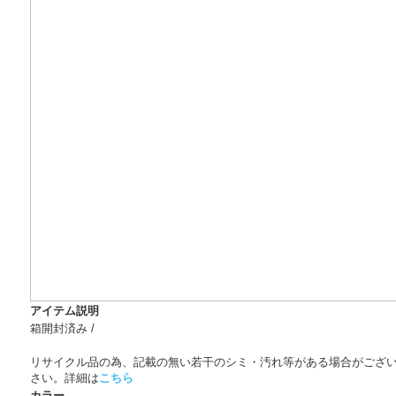
アイテム説明
箱開封済み /
リサイクル品の為、記載の無い若干のシミ・汚れ等がある場合がござ
さい。詳細は
こちら
カラー