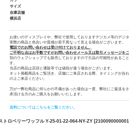
サイズ
在庫店舗
横浜店
お使いのディスプレイや、弊社で使用しておりますデジカメ等のデジ
実際の商品と色合いや質感が若干異なって見える場合がございます。
電話でのお問い合わせは受け付けておりません。
ご不明な点はお手数ですがお問い合わせメール又は取引メッセージを
別のウェブショップでも販売しておりますので欠品の可能性があるこ
す。
当店の商品は店頭と通販等では値段が違う場合がございます。
ネット掲載商品をご覧頂き、店舗にご来店される際、タイミングが合
の上ご来店ください。
万が一弊社商品に何らかの不備があった場合は一度、弊社にご返送を
承頂ける方のみご購入をお願いいたします。
送料についてはこちらをご覧ください。
ベリーワッフル Y-25-01-22-064-NY-ZY
[
2100090000001