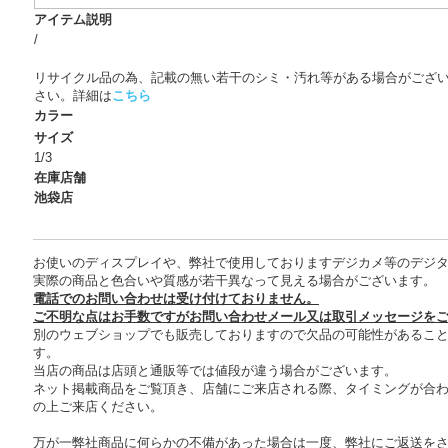
アイテム説明
/
リサイクル品の為、記載の無い若干のシミ・汚れ等がある場合がござ
さい。詳細は
こちら
カラー
サイズ
1/3
在庫店舗
池袋店
お使いのディスプレイや、弊社で使用しておりますデジカメ等のデジ
実際の商品と色合いや質感が若干異なって見える場合がございます。
電話でのお問い合わせは受け付けておりません。
ご不明な点はお手数ですがお問い合わせメール又は取引メッセージを
別のウェブショップでも販売しておりますので欠品の可能性があるこ
す。
当店の商品は店頭と通販等では値段が違う場合がございます。
ネット掲載商品をご覧頂き、店舗にご来店される際、タイミングが合
の上ご来店ください。
万が一弊社商品に何らかの不備があった場合は一度、弊社にご返送を