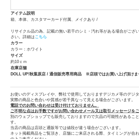
アイテム説明
箱、本体、カスタマーカード付属、メイクあり /
リサイクル品の為、記載の無い若干のシミ・汚れ等がある場合がござ
さい。詳細は
こちら
カラー
カラー：ホワイト
サイズ
約10ｃｍ
在庫店舗
DOLL UP!秋葉原店 / 通信販売専用商品 ※店頭ではお買い上げ頂け
お使いのディスプレイや、弊社で使用しておりますデジカメ等のデジ
実際の商品と色合いや質感が若干異なって見える場合がございます。
電話でのお問い合わせは受け付けておりません。
ご不明な点はお手数ですがお問い合わせメール又は取引メッセージを
別のウェブショップでも販売しておりますので欠品の可能性があるこ
す。
当店の商品は店頭と通販等では値段が違う場合がございます。
ネット掲載商品をご覧頂き、店舗にご来店される際、タイミングが合
の上ご来店ください。