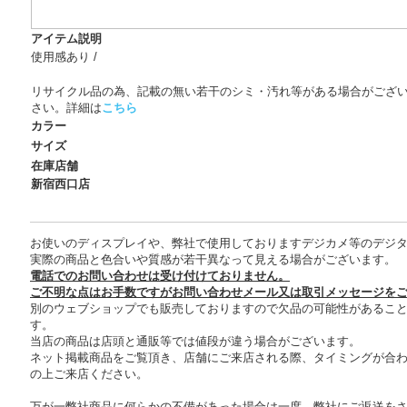
アイテム説明
使用感あり /
リサイクル品の為、記載の無い若干のシミ・汚れ等がある場合がござ
さい。詳細は
こちら
カラー
サイズ
在庫店舗
新宿西口店
お使いのディスプレイや、弊社で使用しておりますデジカメ等のデジ
実際の商品と色合いや質感が若干異なって見える場合がございます。
電話でのお問い合わせは受け付けておりません。
ご不明な点はお手数ですがお問い合わせメール又は取引メッセージを
別のウェブショップでも販売しておりますので欠品の可能性があるこ
す。
当店の商品は店頭と通販等では値段が違う場合がございます。
ネット掲載商品をご覧頂き、店舗にご来店される際、タイミングが合
の上ご来店ください。
万が一弊社商品に何らかの不備があった場合は一度、弊社にご返送を