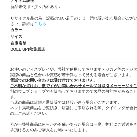
アイテム説明
新品未使用・少々汚れあり /
リサイクル品の為、記載の無い若干のシミ・汚れ等がある場合がござ
さい。詳細は
こちら
カラー
サイズ
在庫店舗
DOLL UP!秋葉原店
お使いのディスプレイや、弊社で使用しておりますデジカメ等のデジ
実際の商品と色合いや質感が若干異なって見える場合がございます。
電話でのお問い合わせは受け付けておりません。
ご不明な点はお手数ですがお問い合わせメール又は取引メッセージを
別のウェブショップでも販売しておりますので欠品の可能性があるこ
す。
当店の商品は店頭と通販等では値段が違う場合がございます。
ネット掲載商品をご覧頂き、店舗にご来店される際、タイミングが合
の上ご来店ください。
万が一弊社商品に何らかの不備があった場合は一度、弊社にご返送を
承頂ける方のみご購入をお願いいたします。