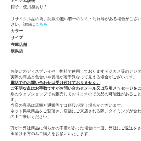
アイテム説明
帽子、使用感あり /
リサイクル品の為、記載の無い若干のシミ・汚れ等がある場合がござ
さい。詳細は
こちら
カラー
サイズ
在庫店舗
横浜店
お使いのディスプレイや、弊社で使用しておりますデジカメ等のデジ
実際の商品と色合いや質感が若干異なって見える場合がございます。
電話でのお問い合わせは受け付けておりません。
ご不明な点はお手数ですがお問い合わせメール又は取引メッセージを
別のウェブショップでも販売しておりますので欠品の可能性があるこ
す。
当店の商品は店頭と通販等では値段が違う場合がございます。
ネット掲載商品をご覧頂き、店舗にご来店される際、タイミングが合
の上ご来店ください。
万が一弊社商品に何らかの不備があった場合は一度、弊社にご返送を
承頂ける方のみご購入をお願いいたします。