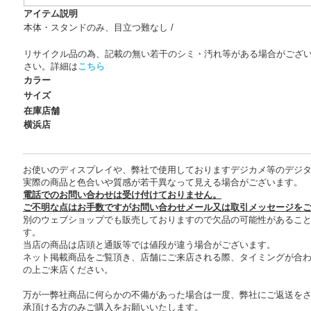
アイテム説明
本体・スタンドのみ、目立つ難なし /
リサイクル品の為、記載の無い若干のシミ・汚れ等がある場合がござ
さい。詳細は
こちら
カラー
サイズ
在庫店舗
横浜店
お使いのディスプレイや、弊社で使用しておりますデジカメ等のデジ
実際の商品と色合いや質感が若干異なって見える場合がございます。
電話でのお問い合わせは受け付けておりません。
ご不明な点はお手数ですがお問い合わせメール又は取引メッセージを
別のウェブショップでも販売しておりますので欠品の可能性があるこ
す。
当店の商品は店頭と通販等では値段が違う場合がございます。
ネット掲載商品をご覧頂き、店舗にご来店される際、タイミングが合
の上ご来店ください。
万が一弊社商品に何らかの不備があった場合は一度、弊社にご返送を
承頂ける方のみご購入をお願いいたします。