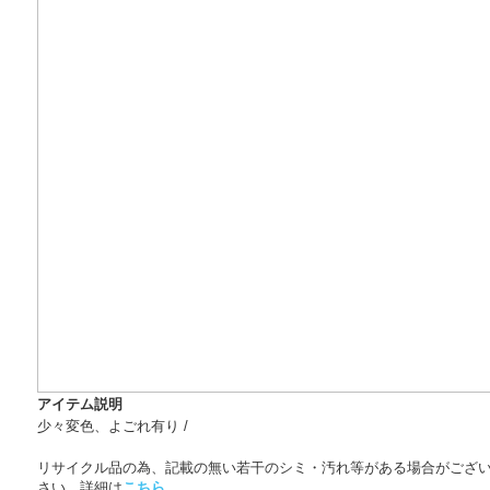
アイテム説明
少々変色、よごれ有り /
リサイクル品の為、記載の無い若干のシミ・汚れ等がある場合がござ
さい。詳細は
こちら