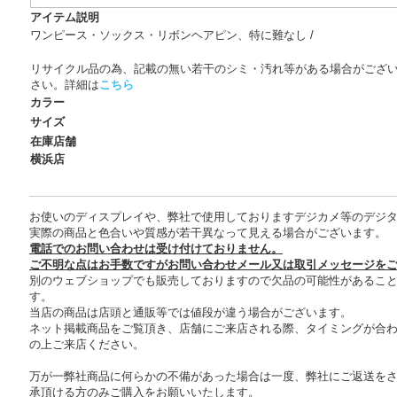
アイテム説明
ワンピース・ソックス・リボンヘアピン、特に難なし /
リサイクル品の為、記載の無い若干のシミ・汚れ等がある場合がござ
さい。詳細は
こちら
カラー
サイズ
在庫店舗
横浜店
お使いのディスプレイや、弊社で使用しておりますデジカメ等のデジ
実際の商品と色合いや質感が若干異なって見える場合がございます。
電話でのお問い合わせは受け付けておりません。
ご不明な点はお手数ですがお問い合わせメール又は取引メッセージを
別のウェブショップでも販売しておりますので欠品の可能性があるこ
す。
当店の商品は店頭と通販等では値段が違う場合がございます。
ネット掲載商品をご覧頂き、店舗にご来店される際、タイミングが合
の上ご来店ください。
万が一弊社商品に何らかの不備があった場合は一度、弊社にご返送を
承頂ける方のみご購入をお願いいたします。