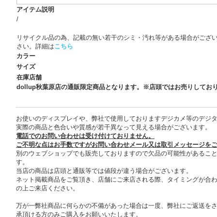
アイテム説明
/
リサイクル品の為、記載の無い若干のシミ・汚れ等がある場合がござ
さい。詳細は
こちら
カラー
サイズ
在庫店舗
dollup秋葉原店の通販限定商品となります。※店頭ではお売りしてお
お使いのディスプレイや、弊社で使用しておりますデジカメ等のデジ
実際の商品と色合いや質感が若干異なって見える場合がございます。
電話でのお問い合わせは受け付けておりません。
ご不明な点はお手数ですがお問い合わせメール又は取引メッセージを
別のウェブショップでも販売しておりますので欠品の可能性があるこ
す。
当店の商品は店頭と通販等では値段が違う場合がございます。
ネット掲載商品をご覧頂き、店舗にご来店される際、タイミングが合
の上ご来店ください。
万が一弊社商品に何らかの不備があった場合は一度、弊社にご返送を
承頂ける方のみご購入をお願いいたします。