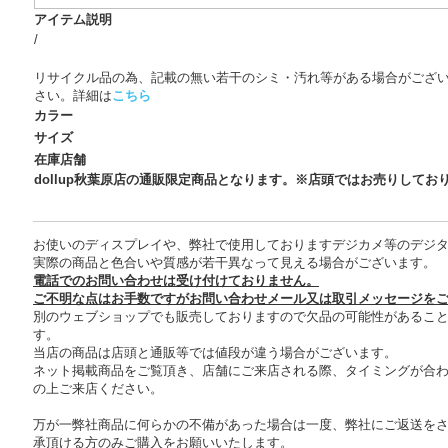
アイテム説明
/
リサイクル品の為、記載の無い若干のシミ・汚れ等がある場合がござ
さい。詳細は
こちら
カラー
サイズ
在庫店舗
dollup秋葉原店の通販限定商品となります。※店頭ではお売りしてお
お使いのディスプレイや、弊社で使用しておりますデジカメ等のデジ
実際の商品と色合いや質感が若干異なって見える場合がございます。
電話でのお問い合わせは受け付けておりません。
ご不明な点はお手数ですがお問い合わせメール又は取引メッセージを
別のウェブショップでも販売しておりますので欠品の可能性があるこ
す。
当店の商品は店頭と通販等では値段が違う場合がございます。
ネット掲載商品をご覧頂き、店舗にご来店される際、タイミングが合
の上ご来店ください。
万が一弊社商品に何らかの不備があった場合は一度、弊社にご返送を
承頂ける方のみご購入をお願いいたします。