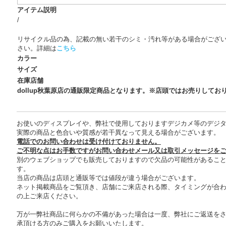
アイテム説明
/
リサイクル品の為、記載の無い若干のシミ・汚れ等がある場合がござ
さい。詳細は
こちら
カラー
サイズ
在庫店舗
dollup秋葉原店の通販限定商品となります。※店頭ではお売りしてお
お使いのディスプレイや、弊社で使用しておりますデジカメ等のデジ
実際の商品と色合いや質感が若干異なって見える場合がございます。
電話でのお問い合わせは受け付けておりません。
ご不明な点はお手数ですがお問い合わせメール又は取引メッセージを
別のウェブショップでも販売しておりますので欠品の可能性があるこ
す。
当店の商品は店頭と通販等では値段が違う場合がございます。
ネット掲載商品をご覧頂き、店舗にご来店される際、タイミングが合
の上ご来店ください。
万が一弊社商品に何らかの不備があった場合は一度、弊社にご返送を
承頂ける方のみご購入をお願いいたします。