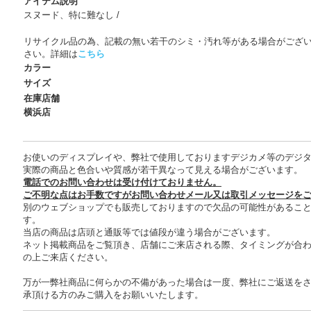
アイテム説明
スヌード、特に難なし /
リサイクル品の為、記載の無い若干のシミ・汚れ等がある場合がござ
さい。詳細は
こちら
カラー
サイズ
在庫店舗
横浜店
お使いのディスプレイや、弊社で使用しておりますデジカメ等のデジ
実際の商品と色合いや質感が若干異なって見える場合がございます。
電話でのお問い合わせは受け付けておりません。
ご不明な点はお手数ですがお問い合わせメール又は取引メッセージを
別のウェブショップでも販売しておりますので欠品の可能性があるこ
す。
当店の商品は店頭と通販等では値段が違う場合がございます。
ネット掲載商品をご覧頂き、店舗にご来店される際、タイミングが合
の上ご来店ください。
万が一弊社商品に何らかの不備があった場合は一度、弊社にご返送を
承頂ける方のみご購入をお願いいたします。