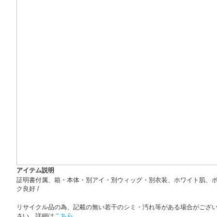
アイテム説明
証明書付属、箱・本体・別アイ・別ウィッグ・別衣装、ホワイト肌、
ク良好 /
リサイクル品の為、記載の無い若干のシミ・汚れ等がある場合がござ
さい。詳細は
こちら