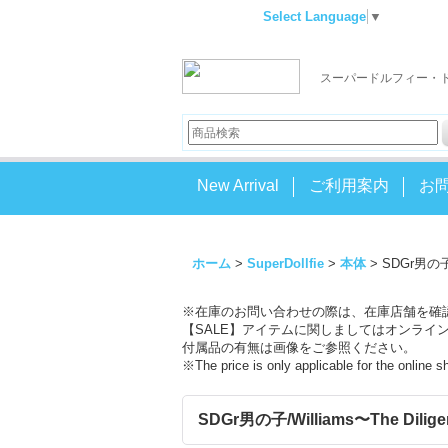
Select Language
▼
スーパードルフィー・
New Arrival
ご利用案内
お
ホーム
>
SuperDollfie
>
本体
>
SDGr男の子/W
※在庫のお問い合わせの際は、在庫店舗を確
【SALE】アイテムに関しましてはオンライ
付属品の有無は画像をご参照ください。
※The price is only applicable for the online 
SDGr男の子/Williams〜The Dilige