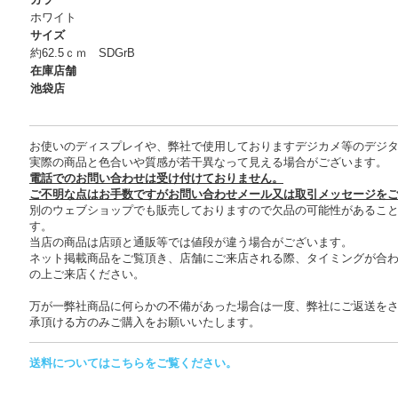
ホワイト
サイズ
約62.5ｃｍ SDGrB
在庫店舗
池袋店
お使いのディスプレイや、弊社で使用しておりますデジカメ等のデジ
実際の商品と色合いや質感が若干異なって見える場合がございます。
電話でのお問い合わせは受け付けておりません。
ご不明な点はお手数ですがお問い合わせメール又は取引メッセージを
別のウェブショップでも販売しておりますので欠品の可能性があるこ
す。
当店の商品は店頭と通販等では値段が違う場合がございます。
ネット掲載商品をご覧頂き、店舗にご来店される際、タイミングが合
の上ご来店ください。
万が一弊社商品に何らかの不備があった場合は一度、弊社にご返送を
承頂ける方のみご購入をお願いいたします。
送料についてはこちらをご覧ください。