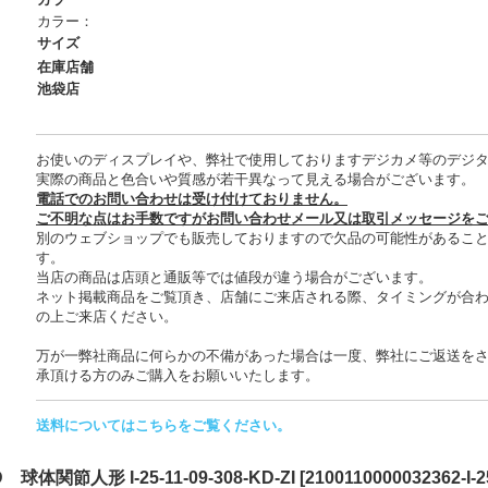
カラー：
サイズ
在庫店舗
池袋店
お使いのディスプレイや、弊社で使用しておりますデジカメ等のデジ
実際の商品と色合いや質感が若干異なって見える場合がございます。
電話でのお問い合わせは受け付けておりません。
ご不明な点はお手数ですがお問い合わせメール又は取引メッセージを
別のウェブショップでも販売しておりますので欠品の可能性があるこ
す。
当店の商品は店頭と通販等では値段が違う場合がございます。
ネット掲載商品をご覧頂き、店舗にご来店される際、タイミングが合
の上ご来店ください。
万が一弊社商品に何らかの不備があった場合は一度、弊社にご返送を
承頂ける方のみご購入をお願いいたします。
送料についてはこちらをご覧ください。
D 球体関節人形 I-25-11-09-308-KD-ZI
[
2100110000032362-I-2