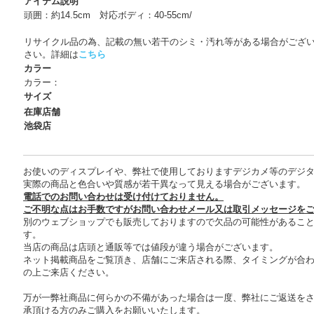
アイテム説明
頭囲：約14.5cm 対応ボディ：40-55cm/
リサイクル品の為、記載の無い若干のシミ・汚れ等がある場合がござ
さい。詳細は
こちら
カラー
カラー：
サイズ
在庫店舗
池袋店
お使いのディスプレイや、弊社で使用しておりますデジカメ等のデジ
実際の商品と色合いや質感が若干異なって見える場合がございます。
電話でのお問い合わせは受け付けておりません。
ご不明な点はお手数ですがお問い合わせメール又は取引メッセージを
別のウェブショップでも販売しておりますので欠品の可能性があるこ
す。
当店の商品は店頭と通販等では値段が違う場合がございます。
ネット掲載商品をご覧頂き、店舗にご来店される際、タイミングが合
の上ご来店ください。
万が一弊社商品に何らかの不備があった場合は一度、弊社にご返送を
承頂ける方のみご購入をお願いいたします。