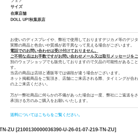
フェア
サイズ
在庫店舗
DOLL UP!秋葉原店
お使いのディスプレイや、弊社で使用しておりますデジカメ等のデジ
実際の商品と色合いや質感が若干異なって見える場合がございます。
電話でのお問い合わせは受け付けておりません。
ご不明な点はお手数ですがお問い合わせメール又は取引メッセージを
別のウェブショップでも販売しておりますので欠品の可能性があるこ
す。
当店の商品は店頭と通販等では値段が違う場合がございます。
ネット掲載商品をご覧頂き、店舗にご来店される際、タイミングが合
の上ご来店ください。
万が一弊社商品に何らかの不備があった場合は一度、弊社にご返送を
承頂ける方のみご購入をお願いいたします。
送料についてはこちらをご覧ください。
TN-ZU
[
2100130000036390-U-26-01-07-219-TN-ZU
]