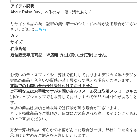
アイテム説明
About Rainy Day、本体のみ、傷・汚れあり /
リサイクル品の為、記載の無い若干のシミ・汚れ等がある場合がござ
さい。詳細は
こちら
カラー
サイズ
在庫店舗
通信販売専用商品 ※店頭ではお買い上げ頂けません。
お使いのディスプレイや、弊社で使用しておりますデジカメ等のデジ
実際の商品と色合いや質感が若干異なって見える場合がございます。
電話でのお問い合わせは受け付けておりません。
ご不明な点はお手数ですがお問い合わせメール又は取引メッセージを
別のウェブショップでも販売しておりますので欠品の可能性があるこ
す。
当店の商品は店頭と通販等では値段が違う場合がございます。
ネット掲載商品をご覧頂き、店舗にご来店される際、タイミングが合
の上ご来店ください。
万が一弊社商品に何らかの不備があった場合は一度、弊社にご返送を
承頂ける方のみご購入をお願いいたします。