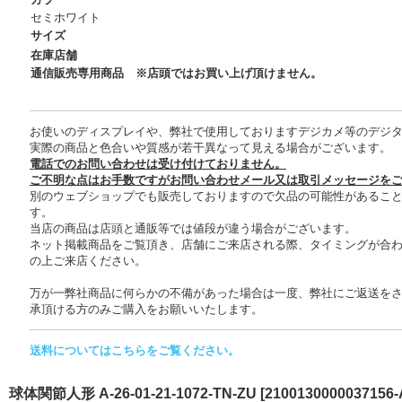
セミホワイト
サイズ
在庫店舗
通信販売専用商品 ※店頭ではお買い上げ頂けません。
お使いのディスプレイや、弊社で使用しておりますデジカメ等のデジ
実際の商品と色合いや質感が若干異なって見える場合がございます。
電話でのお問い合わせは受け付けておりません。
ご不明な点はお手数ですがお問い合わせメール又は取引メッセージを
別のウェブショップでも販売しておりますので欠品の可能性があるこ
す。
当店の商品は店頭と通販等では値段が違う場合がございます。
ネット掲載商品をご覧頂き、店舗にご来店される際、タイミングが合
の上ご来店ください。
万が一弊社商品に何らかの不備があった場合は一度、弊社にご返送を
承頂ける方のみご購入をお願いいたします。
送料についてはこちらをご覧ください。
体関節人形 A-26-01-21-1072-TN-ZU
[
2100130000037156-