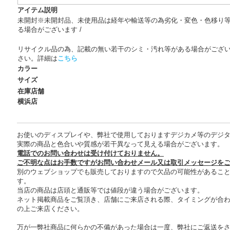
アイテム説明
未開封※未開封品、未使用品は経年や輸送等の為劣化・変色・色移り
る場合がございます /
リサイクル品の為、記載の無い若干のシミ・汚れ等がある場合がござ
さい。詳細は
こちら
カラー
サイズ
在庫店舗
横浜店
お使いのディスプレイや、弊社で使用しておりますデジカメ等のデジ
実際の商品と色合いや質感が若干異なって見える場合がございます。
電話でのお問い合わせは受け付けておりません。
ご不明な点はお手数ですがお問い合わせメール又は取引メッセージを
別のウェブショップでも販売しておりますので欠品の可能性があるこ
す。
当店の商品は店頭と通販等では値段が違う場合がございます。
ネット掲載商品をご覧頂き、店舗にご来店される際、タイミングが合
の上ご来店ください。
万が一弊社商品に何らかの不備があった場合は一度、弊社にご返送を