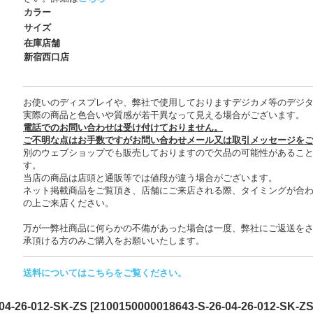
カラー
サイズ
在庫店舗
新宿西口店
お使いのディスプレイや、弊社で使用しておりますデジカメ等のデジ
実際の商品と色合いや質感が若干異なって見える場合がございます。
電話でのお問い合わせは受け付けておりません。
ご不明な点はお手数ですがお問い合わせメール又は取引メッセージを
別のウェブショップでも販売しておりますので欠品の可能性があるこ
す。
当店の商品は店頭と通販等では値段が違う場合がございます。
ネット掲載商品をご覧頂き、店舗にご来店される際、タイミングが合
の上ご来店ください。
万が一弊社商品に何らかの不備があった場合は一度、弊社にご返送を
承頂ける方のみご購入をお願いいたします。
送料についてはこちらをご覧ください。
-26-012-SK-ZS
[
2100150000018643-S-26-04-26-012-SK-Z