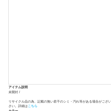
アイテム説明
未開封 /
リサイクル品の為、記載の無い若干のシミ・汚れ等がある場合がござ
さい。詳細は
こちら
カラー