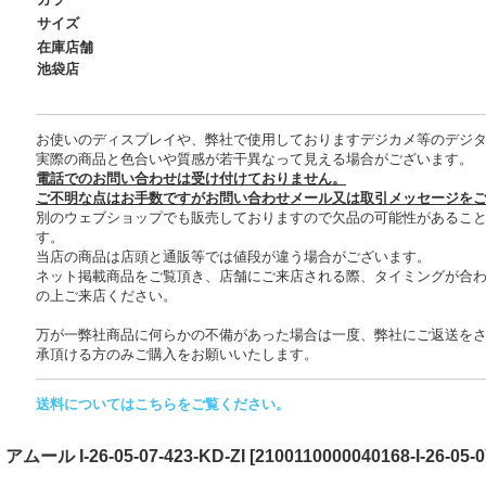
サイズ
在庫店舗
池袋店
お使いのディスプレイや、弊社で使用しておりますデジカメ等のデジ
実際の商品と色合いや質感が若干異なって見える場合がございます。
電話でのお問い合わせは受け付けておりません。
ご不明な点はお手数ですがお問い合わせメール又は取引メッセージを
別のウェブショップでも販売しておりますので欠品の可能性があるこ
す。
当店の商品は店頭と通販等では値段が違う場合がございます。
ネット掲載商品をご覧頂き、店舗にご来店される際、タイミングが合
の上ご来店ください。
万が一弊社商品に何らかの不備があった場合は一度、弊社にご返送を
承頂ける方のみご購入をお願いいたします。
送料についてはこちらをご覧ください。
 I-26-05-07-423-KD-ZI
[
2100110000040168-I-26-05-0