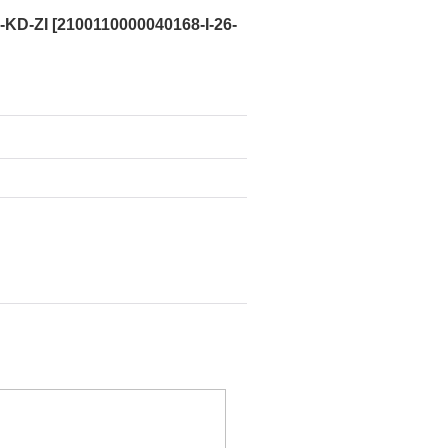
KD-ZI
[
2100110000040168-I-26-