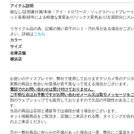
アイテム説明
箱なし/証明書付属/本体・アイ・ドロワーズ・ソックス/ヘッドプレート刻印 
ット装着/経年による軽微な黄変あり/ソックス変色あり/左眉部分にスレ
リサイクル品の為、記載の無い若干のシミ・汚れ等がある場合がござ
さい。詳細は
こちら
カラー
サイズ
在庫店舗
横浜店
お使いのディスプレイや、弊社で使用しておりますデジカメ等のデジ
実際の商品と色合いや質感が若干異なって見える場合がございます。
電話でのお問い合わせは受け付けておりません。
ご不明な点はお手数ですがお問い合わせメール又は取引メッセージを
別のウェブショップでも販売しておりますので欠品の可能性があるこ
す。
当店の商品は店頭と通販等では値段が違う場合がございます。
ネット掲載商品をご覧頂き、店舗にご来店される際、タイミングが合
の上ご来店ください。
万が一弊社商品に何らかの不備があった場合は一度、弊社にご返送を