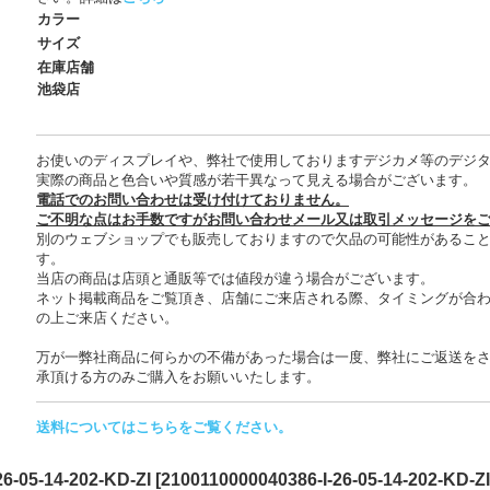
カラー
サイズ
在庫店舗
池袋店
お使いのディスプレイや、弊社で使用しておりますデジカメ等のデジ
実際の商品と色合いや質感が若干異なって見える場合がございます。
電話でのお問い合わせは受け付けておりません。
ご不明な点はお手数ですがお問い合わせメール又は取引メッセージを
別のウェブショップでも販売しておりますので欠品の可能性があるこ
す。
当店の商品は店頭と通販等では値段が違う場合がございます。
ネット掲載商品をご覧頂き、店舗にご来店される際、タイミングが合
の上ご来店ください。
万が一弊社商品に何らかの不備があった場合は一度、弊社にご返送を
承頂ける方のみご購入をお願いいたします。
送料についてはこちらをご覧ください。
-14-202-KD-ZI
[
2100110000040386-I-26-05-14-202-KD-ZI