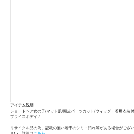
アイテム説明
ショートヘア女の子/マット肌/頭皮パーツカット/ウィッグ・着用衣装付
ブライスボデイ /
リサイクル品の為、記載の無い若干のシミ・汚れ等がある場合がござ
さい。詳細は
こちら